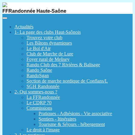
FFRandonnée Haute-Saône
Actualités
1- La page des clubs Haut-Saônois
Trouvez votre club
Les Bâtons dynamiques
Le Bol d'Air
Club de Marche de Lure
Foyer rural de Melisey
Rando Club des 7 Rivières & Balisage
Rando Saône
RandoSgan
Section de marche nordique de Conflans/L
SGH Randonnée
2- Qui sommes-nous ?
La FFRandonnée
Le CDRP 70
Commissions
Pratiques - Adhésions - Vie associative
Sentiers - Itinéraires
Tourisme & Séjours - hébergement
Le droit à l'image