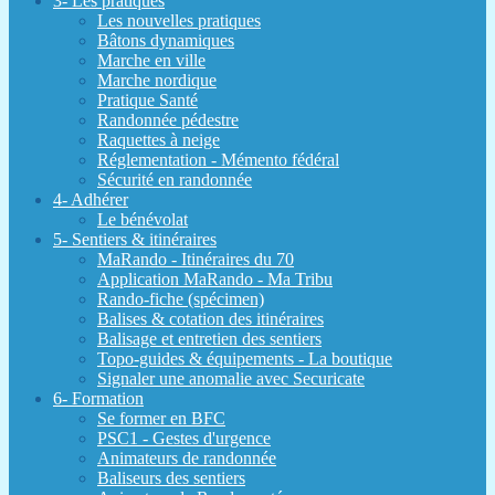
3- Les pratiques
Les nouvelles pratiques
Bâtons dynamiques
Marche en ville
Marche nordique
Pratique Santé
Randonnée pédestre
Raquettes à neige
Réglementation - Mémento fédéral
Sécurité en randonnée
4- Adhérer
Le bénévolat
5- Sentiers & itinéraires
MaRando - Itinéraires du 70
Application MaRando - Ma Tribu
Rando-fiche (spécimen)
Balises & cotation des itinéraires
Balisage et entretien des sentiers
Topo-guides & équipements - La boutique
Signaler une anomalie avec Securicate
6- Formation
Se former en BFC
PSC1 - Gestes d'urgence
Animateurs de randonnée
Baliseurs des sentiers