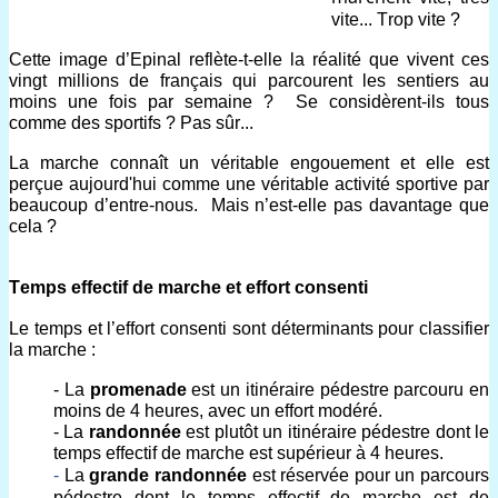
vite..
. 
Trop vite ?  
Cette image 
d’Epinal 
reflète-
t-e
lle la réalité 
que vi
vent ces 
vingt millions de 
français 
qui 
parcoure
nt
 les sentiers au 
moins une fois par semaine ?  
Se considèrent-ils 
tous 
comme 
des 
sportifs ? 
Pas sûr...
L
a marche 
connaît un véritable engouement
 et elle est 
perçue aujourd'hui comme 
une
 véritable
activité sportive
 par 
beaucoup d’entre-nous
. 
Mais n
’est-elle pas davantage que 
cela ? 
Temps effectif de marche et effort consenti
Le t
emps et 
l’
effort consenti sont déterminants pour classifier 
la marche :
- La
promenade 
est un itinéraire pédestre parcouru en 
moins de 4 heures, avec un effort modéré.
- La
randonnée
 est plutôt un itinéraire pédestre dont le 
temps effectif de marche est supérieur à 4 heures.
- 
La
grande randonnée
est réservée pour un parcours 
pédestre dont le temps effectif de marche est de 