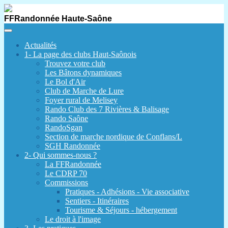
FFRandonnée Haute-Saône
Actualités
1- La page des clubs Haut-Saônois
Trouvez votre club
Les Bâtons dynamiques
Le Bol d'Air
Club de Marche de Lure
Foyer rural de Melisey
Rando Club des 7 Rivières & Balisage
Rando Saône
RandoSgan
Section de marche nordique de Conflans/L
SGH Randonnée
2- Qui sommes-nous ?
La FFRandonnée
Le CDRP 70
Commissions
Pratiques - Adhésions - Vie associative
Sentiers - Itinéraires
Tourisme & Séjours - hébergement
Le droit à l'image