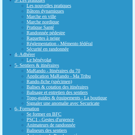
3- Les pratiques
Les nouvelles pratiques
Bâtons dynamiques
Marche en ville
Marche nordique
Pratique Santé
Randonnée pédestre
Raquettes à neige
Réglementation - Mémento fédéral
Sécurité en randonnée
4- Adhérer
Le bénévolat
5- Sentiers & itinéraires
MaRando - Itinéraires du 70
Application MaRando - Ma Tribu
Rando-fiche (spécimen)
Balises & cotation des itinéraires
Balisage et entretien des sentiers
Topo-guides & équipements - La boutique
Signaler une anomalie avec Securicate
6- Formation
Se former en BFC
PSC1 - Gestes d'urgence
Animateurs de randonnée
Baliseurs des sentiers