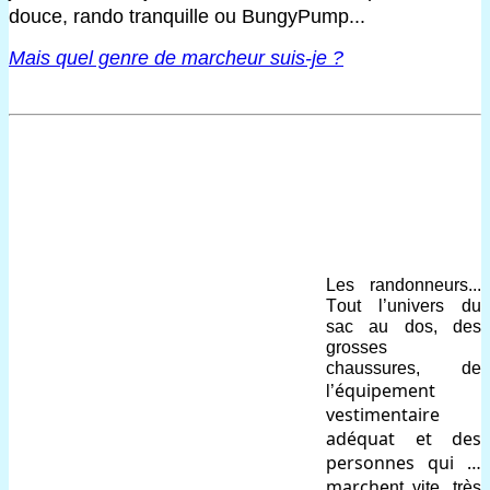
douce, rando tranquille ou BungyPump...
Mais quel genre de marcheur suis-je ?
L
e
s randonneurs
... 
Tout l’
univers du 
sac au dos, des 
grosses 
chaussu
res
, de 
équipement 
l’
vestimentaire 
adéquat et des 
personnes qui … 
marche
nt
 vite
, très 