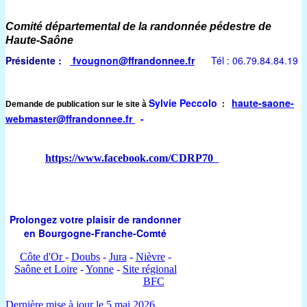
Comité départemental de la randonnée pédestre de
Haute-Saône
Présidente :
fvougnon
@ffrandonnee.fr
Tél : 06.79.84.84.19
Sylvie Peccolo
haute-saone-
Demande de publication sur le site à
:
webmaster
@ffrandonnee.fr
-
https://www.facebook.com/CDRP70
Prolongez votre plaisir de randonner
en Bourgogne-Franche-Comté
Côte d'Or
-
Doubs
-
Jura
-
Nièvre
-
Saône et Loire
-
Yonne
-
Site régional
BFC
Dernière mise à jour le 5 mai 2026