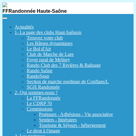
FFRandonnée Haute-Saône
Actualités
1- La page des clubs Haut-Saônois
Trouvez votre club
Les Bâtons dynamiques
Le Bol d'Air
Club de Marche de Lure
Foyer rural de Melisey
Rando Club des 7 Rivières & Balisage
Rando Saône
RandoSgan
Section de marche nordique de Conflans/L
SGH Randonnée
2- Qui sommes-nous ?
La FFRandonnée
Le CDRP 70
Commissions
Pratiques - Adhésions - Vie associative
Sentiers - Itinéraires
Tourisme & Séjours - hébergement
Le droit à l'image