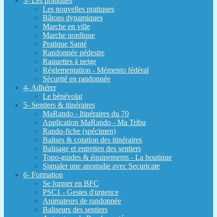
3- Les pratiques
Les nouvelles pratiques
Bâtons dynamiques
Marche en ville
Marche nordique
Pratique Santé
Randonnée pédestre
Raquettes à neige
Réglementation - Mémento fédéral
Sécurité en randonnée
4- Adhérer
Le bénévolat
5- Sentiers & itinéraires
MaRando - Itinéraires du 70
Application MaRando - Ma Tribu
Rando-fiche (spécimen)
Balises & cotation des itinéraires
Balisage et entretien des sentiers
Topo-guides & équipements - La boutique
Signaler une anomalie avec Securicate
6- Formation
Se former en BFC
PSC1 - Gestes d'urgence
Animateurs de randonnée
Baliseurs des sentiers